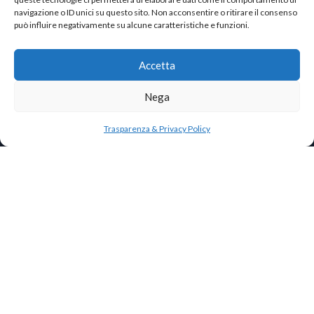
navigazione o ID unici su questo sito. Non acconsentire o ritirare il consenso
può influire negativamente su alcune caratteristiche e funzioni.
DATI PER IL BONIFICO
INTESTATO A
Accetta
Associazione Musicale "Le Altre Note"
Via Mac Mahon 30 — 20155 Milano (MI)
Nega
BANCA
Credit Agricole — Via Cenisio 30, 20154 Milano
Trasparenza & Privacy Policy
IBAN
IT21E0623009572000057040834
BIC
CRPPIT2P524
CAUSALE
ISCRIZIONE MASTERCLASS — Nome Cognome —
Strumento
Sostituire Nome Cognome e Strumento con i dati dell'allievo.
Iscriviti >