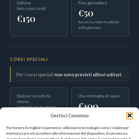
Uditore
Pass giornaliero
(uno o più corsi)
€50
€150
Accesso a tutte le attività
della giornata.
CORSI SPECIALI
Per i corsi speciali
non sono previsti allievi uditori
.
S(u)ono: ascolta te
Una montagna di suoni
stesso,
€100
competi con te stesso
€250
Gestisci Consenso
Per fornire le migliori esperienze, utilizziamo tecnologie come i cookie per
memorizzare e/o accedere alle informazioni del dispositivo. Il consenso a
queste tecnologie ci permetterà di elaborare dati come il comportamento di