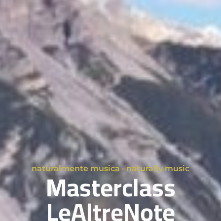
naturalmente musica · naturally music
Masterclass
LeAltreNote