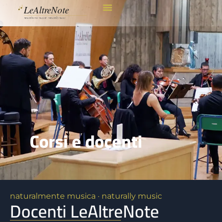
Corsi e docenti
naturalmente musica · naturally music
Docenti LeAltreNote