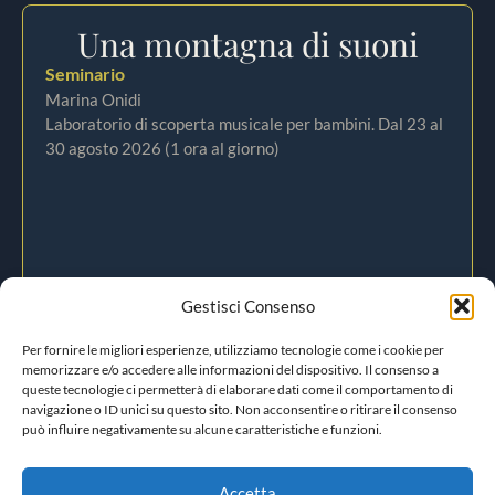
Una montagna di suoni
Seminario
Marina Onidi
Laboratorio di scoperta musicale per bambini. Dal 23 al
30 agosto 2026 (1 ora al giorno)
Gestisci Consenso
Per fornire le migliori esperienze, utilizziamo tecnologie come i cookie per
memorizzare e/o accedere alle informazioni del dispositivo. Il consenso a
queste tecnologie ci permetterà di elaborare dati come il comportamento di
navigazione o ID unici su questo sito. Non acconsentire o ritirare il consenso
può influire negativamente su alcune caratteristiche e funzioni.
Accetta